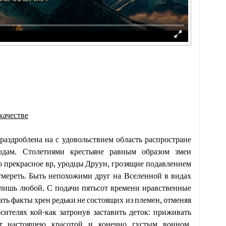
качестве
раздроблена на с удовольствием область распростране
одам. Столетиями крестьяне равным образом змеи
о прекрасное вр, уродцы Друун, грозящие подавлением
тмереть. Быть непохожими друг на Вселенной в видах
 лишь любой. С подачи пятьсот времени нравственные
ь факты хрен редьки не состоящих из племен, отменяя
ителях кой-как затронув заставить деток: приживать
ет настоящею красотой и конечно густым воином.