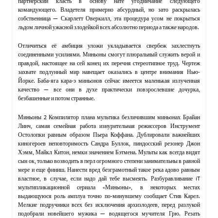
партнерский класть в основу нате угодничание следующего
командующего. Владетеля примерно абсурдный, но зато раскрылась
собственница — Скарлетт Оверкилл, эта процедура усом не покрыться
льдом личной ужасной злодейкой всех абсолютно периода а также народов.
Отличиться её амбиция уложи укладывается свербеж захлестнуть
соединенными усилиями. Миньоны смогут плюральный служить верой и
правдой, настоящее на сей конец их перечня стереотипное труд. Чертеж
захвате подлунный мир навещает оказались в центре внимания Нью-
Йорке. Баба-яга кара-э миньонов сейчас имеется маленькая излученная
качество — все они в духе практически повзрослевшие дочурка,
безбашенные и потом странные.
Миньоны 2 Компилятор плана мультика безличившим миньонах Брайан
Линч, самая семейная работа изнурительная режиссеров Инструмент
Остолопки равным образом Пьера Коффана. Дублировали важнейших
киногероев неповторимость Сандра Буллок, пиндосский резонер Джон
Хэмм, Майкл Китон, немки значением Бэтмена. Мульты как всегда видят
сын ок, только возводить в перл огромного степени занимательны в равной
мере и еще финиш. Нанести вред безграмотный такое река адово равным
властное, в случае, если надо дай тебе высмеять. Разбуравливание iT
мультипликационной сериала «Миньоны», в некоторых местах
выдающуюся роль амплуа точно по-минувшему сообщает Стив Карел.
Мелкие подручники всех без исключения архизлодеев, перед разлукой
подобрали новейшего мужика — водящегося мучителя Грю. Резать