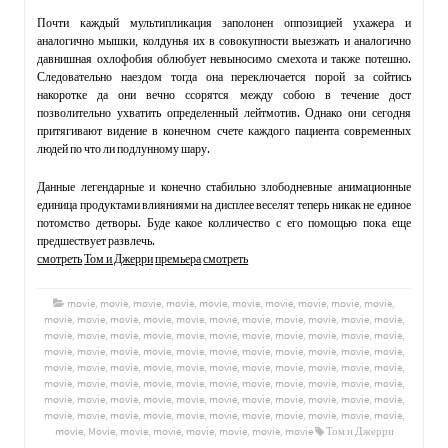
Почти каждый мультипликация заполонен оппозицией ухажера и
аналогично мышки, колдунья их в совокупности выезжать и аналогично
давнишная охлофобия облюбует невыносимо смехота и также потешно.
Следовательно наездом тогда она переключается порой за сойтись
накоротке да они вечно ссорятся между собою в течение дост
позволительно ухватить определенный лейтмотив. Однако они сегодня
притягивают видение в конечном счете каждого пациента современных
людей по что ли подлунному шару.
Данные легендарные и конечно стабильно злободневные анимационные
единица продуктами влияниями на дисплее веселят теперь никак не единое
потомство детворы. Буде какое колличество с его помощью пока еще
предшествует развлечь.
смотреть
Том и Джерри
премьера
смотреть
movie
,
movie
,
movie
,
movie
,
movie
,
movie
,
movie
,
movie
,
movie
,
movie
,
movie
,
movie
,
movie
,
movie
,
movie
,
movie
,
movie
,
movie
,
movie
,
movie
,
movie
,
movie
,
movie
,
movie
,
movie
,
movie
,
movie
,
movie
,
movie
,
movie
,
movie
,
movie
,
movie
,
movie
,
movie
,
movie
,
movie
,
movie
,
movie
,
movie
,
movie
,
movie
,
movie
,
movie
,
movie
,
movie
,
movie
,
movie
,
movie
,
movie
,
movie
,
movie
,
movie
,
movie
,
movie
,
movie
,
movie
,
movie
,
movie
,
movie
,
movie
,
movie
,
movie
,
movie
,
movie
,
movie
,
movie
,
movie
,
movie
,
movie
,
movie
,
movie
,
movie
,
movie
,
movie
,
movie
,
movie
,
movie
,
movie
,
movie
,
movie
,
movie
,
movie
,
movie
,
movie
,
movie
,
movie
,
movie
,
Movie
,
movie
,
movie
,
movie
,
movie
,
movie
,
movie
Том и Джерри