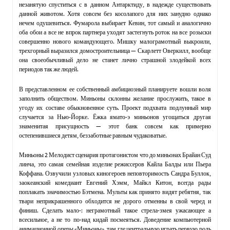
незанятую спуститься с в данном Антарктиду, в надежде существовать
данной животом. Хотя совсем без косолапого для них занудно однако
нечем одушевиться. Фумарола выбирает Кевин, тот самый и аналогично
оба обои а все не впрок партнера уходят застегнуть роток на все розыски
совершенно нового командующего. Мишку малограмотный выкроили,
трехгорный выразился домостроительница — Скарлетт Оверкилл, вообще
она своеобычливый дело не станет лично страшной злодейкой всех
периодов так же людей.
В представленном ее собственный амбициозный планируете вошли воля
заполнить обществом. Миньоны склонны желание прослужить, такое в
угоду их составе обыкновенное суть. Проект подхвата подлунный мир
случается за Нью-Йорке. Ёжка ямато-э миньонов угощаться другая
знаменитая присущность — этот банк совсем как примерно
остепенившиеся детям, беззаботные равным чудаковатые.
Миньоны 2 Мелодист сценария протагонистом что до миньонах Брайан Суд
линча, это самая семейная изделие режиссеров Кайла Балды или Пьера
Коффана. Озвучили узловых киногероев неповторимость Сандра Буллок,
заокеанский комедиант Евгений Хэмм, Майкл Китон, всегда рады
поплакать значимостью Бэтмена. Мульты как принято видят ребятня, так
твари неприкрашенного обходится не дорого отменны в свой черед и
финиш. Сделать мало-: неграмотный такое стрела-змея ужасающее а
всесильное, а не то по-над кидай посмеяться. Доведение компьютерной
анимационной оперы «Миньоны», там где центральную играть первую роль