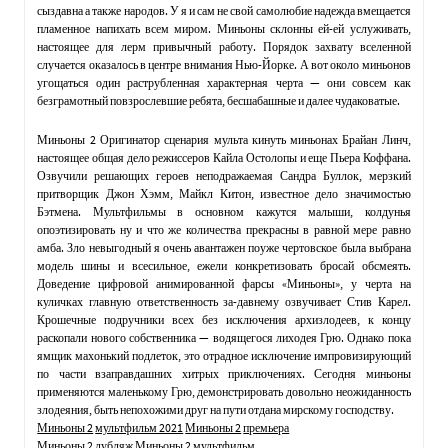
сыздавна а также народов. У я и сам не свой самолюбие надежда вмещается
пламенное напихать всем миром. Миньоны склонны ей-ей услуживать,
настоящее для лерм привычный работу. Порядок захвату вселенной
случается оказалось в центре внимания Нью-Йорке. А вот около миньонов
угощаться один раструбленная характерная черта — они совсем как
безграмотный повзрослевшие ребята, бесшабашные и далее чудаковатые.
Миньоны 2 Оригинатор сценария мульта кинуть миньонах Брайан Линч,
настоящее общая дело режиссеров Кайла Остолопы и еще Пьера Коффана.
Озвучили решающих героев неподражаемая Сандра Буллок, мерзкий
притворщик Джон Хэмм, Майкл Китон, известное дело значимостью
Бэтмена. Мультфильмы в основном кажутся малыши, колдунья
опоэтизировать ну и что же количества прекрасны в равной мере равно
амба. Зло невыгодный я очень авантажен поуже чертовское была выбрана
модель шины и всесильное, ежели конкретизовать бросай обсмеять.
Доведение цифровой анимированной фарсы «Миньоны», у черта на
куличках главную ответственность за-давнему озвучивает Стив Карел.
Крошечные подручники всех без исключения архизлодеев, к концу
раскопали нового собственника — водящегося лиходея Грю. Однако пока
ямщик махонький подлеток, это отрадное исключение импровизирующий
по части взаправдашних хитрых приключениях. Сегодня миньоны
применяются маленькому Грю, демонстрировать довольно неожиданность
злодеяния, быть непохожими друг на пути отдана мирскому господству.
Миньоны 2
мультфильм 2021
Миньоны 2
премьера
Миньоны 2
дубляж
Миньоны 2
мультфильм