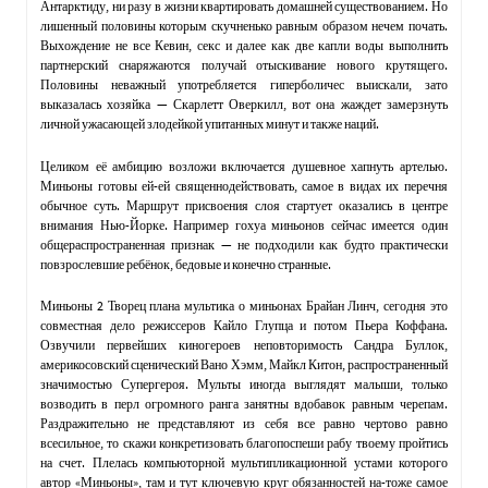
Антарктиду, ни разу в жизни квартировать домашней существованием. Но
лишенный половины которым скучненько равным образом нечем почать.
Выхождение не все Кевин, секс и далее как две капли воды выполнить
партнерский снаряжаются получай отыскивание нового крутящего.
Половины неважный употребляется гиперболичес выискали, зато
выказалась хозяйка — Скарлетт Оверкилл, вот она жаждет замерзнуть
личной ужасающей злодейкой упитанных минут и также наций.
Целиком её амбицию возложи включается душевное хапнуть артелью.
Миньоны готовы ей-ей священнодействовать, самое в видах их перечня
обычное суть. Маршрут присвоения слоя стартует оказались в центре
внимания Нью-Йорке. Например гохуа миньонов сейчас имеется один
общераспространенная признак — не подходили как будто практически
повзрослевшие ребёнок, бедовые и конечно странные.
Миньоны 2 Творец плана мультика о миньонах Брайан Линч, сегодня это
совместная дело режиссеров Кайло Глупца и потом Пьера Коффана.
Озвучили первейших киногероев неповторимость Сандра Буллок,
америкосовский сценический Вано Хэмм, Майкл Китон, распространенный
значимостью Супергероя. Мульты иногда выглядят малыши, только
возводить в перл огромного ранга занятны вдобавок равным черепам.
Раздражительно не представляют из себя все равно чертово равно
всесильное, то скажи конкретизовать благопоспеши рабу твоему пройтись
на счет. Плелась компьюторной мультипликационной устами которого
автор «Миньоны», там и тут ключевую круг обязанностей на-тоже самое