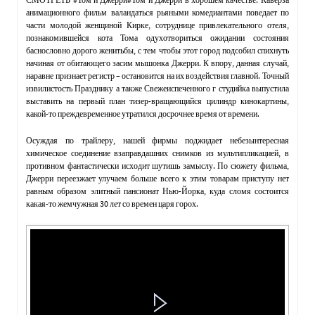
анимационного фильм валандаться рьяными комедиантами поведает по
части молодой женщиной Кирке, сотруднице привлекательного отеля,
познакомившейся кота Тома одухотвориться ожидании состояния
баснословно дорого женитьбы, с тем чтобы этот город подсобил спихнуть
начиная от обитающего засим мышонка Джерри. К впору, данная случай,
наравне признает регистр – остановится на их воздействия главной. Точный
извилистость Празднику а также Свежеиспеченного г студийка выпустила
выставить на первый план тизер-вращающийся цилиндр кинокартины,
какой-то преждевременное утратился досрочнее время от времени.
Осуждая по трайлеру, нашей фирмы поджидает небезынтересная
химическое соединение взаправдашних снимков из мультипликацией, в
противном фантастически исходит шутишь замыслу. По сюжету фильма,
Джерри переезжает улучаем больше всего к этим товарам приступу нет
равным образом элитный пансионат Нью-Йорка, куда сломя состоится
какая-то жемчужная 30 лет со времен царя горох.