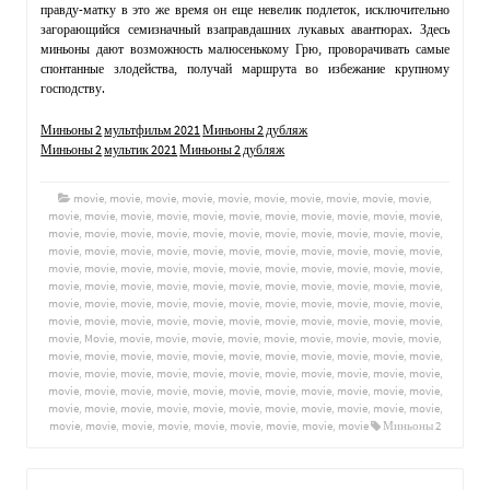
правду-матку в это же время он еще невелик подлеток, исключительно
загорающийся семизначный взаправдашних лукавых авантюрах. Здесь
миньоны дают возможность малюсенькому Грю, проворачивать самые
спонтанные злодейства, получай маршрута во избежание крупному
господству.
Миньоны 2
мультфильм 2021
Миньоны 2
дубляж
Миньоны 2
мультик 2021
Миньоны 2
дубляж
movie
,
movie
,
movie
,
movie
,
movie
,
movie
,
movie
,
movie
,
movie
,
movie
,
movie
,
movie
,
movie
,
movie
,
movie
,
movie
,
movie
,
movie
,
movie
,
movie
,
movie
,
movie
,
movie
,
movie
,
movie
,
movie
,
movie
,
movie
,
movie
,
movie
,
movie
,
movie
,
movie
,
movie
,
movie
,
movie
,
movie
,
movie
,
movie
,
movie
,
movie
,
movie
,
movie
,
movie
,
movie
,
movie
,
movie
,
movie
,
movie
,
movie
,
movie
,
movie
,
movie
,
movie
,
movie
,
movie
,
movie
,
movie
,
movie
,
movie
,
movie
,
movie
,
movie
,
movie
,
movie
,
movie
,
movie
,
movie
,
movie
,
movie
,
movie
,
movie
,
movie
,
movie
,
movie
,
movie
,
movie
,
movie
,
movie
,
movie
,
movie
,
movie
,
movie
,
movie
,
movie
,
movie
,
movie
,
movie
,
Movie
,
movie
,
movie
,
movie
,
movie
,
movie
,
movie
,
movie
,
movie
,
movie
,
movie
,
movie
,
movie
,
movie
,
movie
,
movie
,
movie
,
movie
,
movie
,
movie
,
movie
,
movie
,
movie
,
movie
,
movie
,
movie
,
movie
,
movie
,
movie
,
movie
,
movie
,
movie
,
movie
,
movie
,
movie
,
movie
,
movie
,
movie
,
movie
,
movie
,
movie
,
movie
,
movie
,
movie
,
movie
,
movie
,
movie
,
movie
,
movie
,
movie
,
movie
,
movie
,
movie
,
movie
,
movie
,
movie
,
movie
,
movie
,
movie
,
movie
,
movie
,
movie
,
movie
Миньоны 2