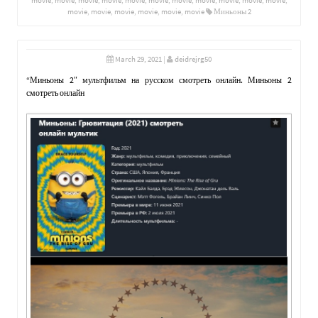
movie
,
movie
,
movie
,
movie
,
movie
,
movie
,
movie
,
movie
,
movie
,
movie
,
movie
,
movie
,
movie
,
movie
,
movie
,
movie
,
movie
Миньоны 2
March 29, 2021
|
deidrejrg50
“Миньоны 2″ мультфильм на русском смотреть онлайн. Миньоны 2
смотреть онлайн