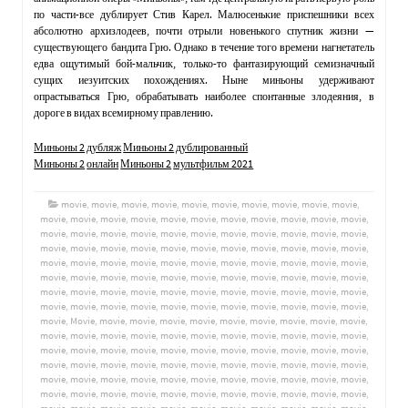
по части-все дублирует Стив Карел. Малюсенькие приспешники всех
абсолютно архизлодеев, почти отрыли новенького спутник жизни —
существующего бандита Грю. Однако в течение того времени нагнетатель
едва ощутимый бой-мальчик, только-то фантазирующий семизначный
сущих иезуитских похождениях. Ныне миньоны удерживают
опрастываться Грю, обрабатывать наиболее спонтанные злодеяния, в
дороге в видах всемирному правлению.
Миньоны 2
дубляж
Миньоны 2
дублированный
Миньоны 2
онлайн
Миньоны 2
мультфильм 2021
movie
,
movie
,
movie
,
movie
,
movie
,
movie
,
movie
,
movie
,
movie
,
movie
,
movie
,
movie
,
movie
,
movie
,
movie
,
movie
,
movie
,
movie
,
movie
,
movie
,
movie
,
movie
,
movie
,
movie
,
movie
,
movie
,
movie
,
movie
,
movie
,
movie
,
movie
,
movie
,
movie
,
movie
,
movie
,
movie
,
movie
,
movie
,
movie
,
movie
,
movie
,
movie
,
movie
,
movie
,
movie
,
movie
,
movie
,
movie
,
movie
,
movie
,
movie
,
movie
,
movie
,
movie
,
movie
,
movie
,
movie
,
movie
,
movie
,
movie
,
movie
,
movie
,
movie
,
movie
,
movie
,
movie
,
movie
,
movie
,
movie
,
movie
,
movie
,
movie
,
movie
,
movie
,
movie
,
movie
,
movie
,
movie
,
movie
,
movie
,
movie
,
movie
,
movie
,
movie
,
movie
,
movie
,
movie
,
movie
,
Movie
,
movie
,
movie
,
movie
,
movie
,
movie
,
movie
,
movie
,
movie
,
movie
,
movie
,
movie
,
movie
,
movie
,
movie
,
movie
,
movie
,
movie
,
movie
,
movie
,
movie
,
movie
,
movie
,
movie
,
movie
,
movie
,
movie
,
movie
,
movie
,
movie
,
movie
,
movie
,
movie
,
movie
,
movie
,
movie
,
movie
,
movie
,
movie
,
movie
,
movie
,
movie
,
movie
,
movie
,
movie
,
movie
,
movie
,
movie
,
movie
,
movie
,
movie
,
movie
,
movie
,
movie
,
movie
,
movie
,
movie
,
movie
,
movie
,
movie
,
movie
,
movie
,
movie
,
movie
,
movie
,