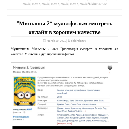
movie
,
movie
,
movie
,
movie
,
movie
,
movie
,
movie
Миньоны 2
“Миньоны 2″ мультфильм смотреть
онлайн в хорошем качестве
March 29, 2021
|
deidrejrg50
Мультфильм Миньоны 2 2021 Грювитация смотреть в хорошем 4K
качестве. Миньоны 2 дублированный фильм