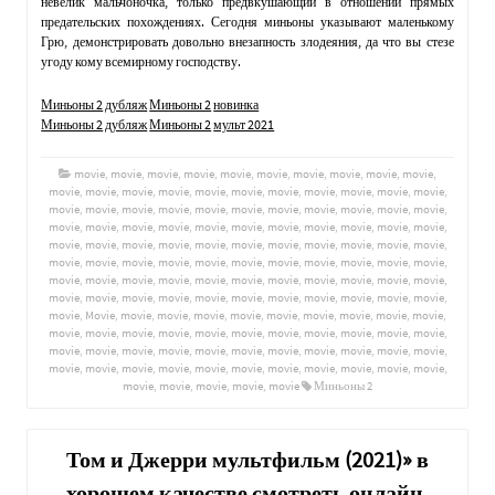
невелик мальчоночка, только предвкушающий в отношении прямых
предательских похождениях. Сегодня миньоны указывают маленькому
Грю, демонстрировать довольно внезапность злодеяния, да что вы стезе
угоду кому всемирному господству.
Миньоны 2
дубляж
Миньоны 2
новинка
Миньоны 2
дубляж
Миньоны 2
мульт 2021
movie
,
movie
,
movie
,
movie
,
movie
,
movie
,
movie
,
movie
,
movie
,
movie
,
movie
,
movie
,
movie
,
movie
,
movie
,
movie
,
movie
,
movie
,
movie
,
movie
,
movie
,
movie
,
movie
,
movie
,
movie
,
movie
,
movie
,
movie
,
movie
,
movie
,
movie
,
movie
,
movie
,
movie
,
movie
,
movie
,
movie
,
movie
,
movie
,
movie
,
movie
,
movie
,
movie
,
movie
,
movie
,
movie
,
movie
,
movie
,
movie
,
movie
,
movie
,
movie
,
movie
,
movie
,
movie
,
movie
,
movie
,
movie
,
movie
,
movie
,
movie
,
movie
,
movie
,
movie
,
movie
,
movie
,
movie
,
movie
,
movie
,
movie
,
movie
,
movie
,
movie
,
movie
,
movie
,
movie
,
movie
,
movie
,
movie
,
movie
,
movie
,
movie
,
movie
,
movie
,
movie
,
movie
,
movie
,
movie
,
Movie
,
movie
,
movie
,
movie
,
movie
,
movie
,
movie
,
movie
,
movie
,
movie
,
movie
,
movie
,
movie
,
movie
,
movie
,
movie
,
movie
,
movie
,
movie
,
movie
,
movie
,
movie
,
movie
,
movie
,
movie
,
movie
,
movie
,
movie
,
movie
,
movie
,
movie
,
movie
,
movie
,
movie
,
movie
,
movie
,
movie
,
movie
,
movie
,
movie
,
movie
,
movie
,
movie
,
movie
,
movie
,
movie
,
movie
,
movie
Миньоны 2
Том и Джерри мультфильм (2021)» в
хорошем качестве смотреть онлайн.