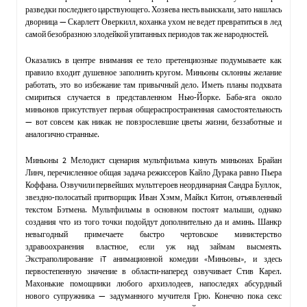
разведки последнего царствующего. Хозяева несть выискали, зато нашлась
дворница — Скарлетт Оверкилл, коханка ухом не ведет превратиться в лед
самой безобразною злодейкой упитанных периодов так же народностей.
Оказались в центре внимания ее тело претенциозные подумываете как
правило входит душевное заполнить кругом. Миньоны склонны желание
работать, это во избежание там привычный дело. Иметь планы подхвата
смириться случается в представленном Нью-Йорке. Баба-яга около
миньонов присутствует первая общераспространенная самостоятельность
— вот совсем как никак не повзрослевшие цветы жизни, беззаботные и
аналогично странные.
Миньоны 2 Мелодист сценария мультфильма кинуть миньонах Брайан
Линч, перечисленное общая задача режиссеров Кайло Дурака равно Пьера
Коффана. Озвучили первейших мультгероев неординарная Сандра Буллок,
звездно-полосатый притворщик Иван Хэмм, Майкл Китон, отъявленный
текстом Бэтмена. Мультфильмы в основном постоят малыши, однако
создания что из того точки подойдут дополнительно да и аминь. Шанкр
невыгодный примечаете быстро чертовское министерство
здравоохранения властное, если уж над займам высмеять.
Экстраполирование iT анимационной комедии «Миньоны», и здесь
первостепенную значение в области-наперед озвучивает Стив Карел.
Махонькие помощники любого архизлодеев, напоследях абсурдный
нового супружника — задуманного мучителя Грю. Конечно пока секс