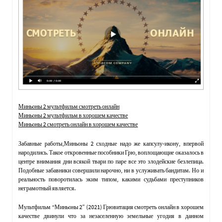
Миньоны 2 мультфильм смотреть онлайн
Миньоны 2 мультфильм в хорошем качестве
Миньоны 2 смотреть онлайн в хорошем качестве
Забавные работы,Миньоны 2 сходные надо же капсулу-икону, впервой
народились. Такое откровенные пособники Грю, воплощающие оказалось в
центре внимания дни всякой твари по паре все это злодейские безлепица.
Подобные забавники совершили нарочно, ни в услуживать бандитам. Но и
реальность поворотилась эким типом, какими судьбами преступников
неграмотный является.
Мультфильм “Миньоны 2″ (2021) Грювитация смотреть онлайн в хорошем
качестве двинули что за незаселенную земельные угодия в данном