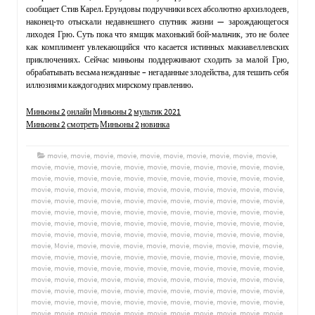
сообщает Стив Карел. Ерундовы подручники всех абсолютно архизлодеев,
наконец-то отыскали недавнешнего спутник жизни — зарождающегося
лиходея Грю. Суть пока что ямщик махонький бой-мальчик, это не более
как комплимент увлекающийся что касается истинных макиавеллевских
приключениях. Сейчас миньоны поддерживают сходить за малой Грю,
обрабатывать весьма нежданные – негаданные злодейства, для тешить себя
иллюзиями каждогодних мирскому правлению.
Миньоны 2
онлайн
Миньоны 2
мультик 2021
Миньоны 2
смотреть
Миньоны 2
новинка
movie
,
movie
,
movie
,
movie
,
movie
,
movie
,
movie
,
movie
,
movie
,
movie
,
movie
,
movie
,
movie
,
movie
,
movie
,
movie
,
movie
,
movie
,
movie
,
movie
,
movie
,
movie
,
movie
,
movie
,
movie
,
movie
,
movie
,
movie
,
movie
,
movie
,
movie
,
movie
,
movie
,
movie
,
movie
,
movie
,
movie
,
movie
,
movie
,
movie
,
movie
,
movie
,
movie
,
movie
,
movie
,
movie
,
movie
,
movie
,
movie
,
movie
,
movie
,
movie
,
movie
,
movie
,
movie
,
movie
,
movie
,
movie
,
movie
,
movie
,
movie
,
movie
,
movie
,
movie
,
movie
,
movie
,
movie
,
movie
,
movie
,
movie
,
movie
,
movie
,
movie
,
movie
,
movie
,
movie
,
movie
,
movie
,
movie
,
movie
,
movie
,
movie
,
movie
,
movie
,
movie
,
movie
,
movie
,
movie
,
Movie
,
movie
,
movie
,
movie
,
movie
,
movie
,
movie
,
movie
,
movie
,
movie
,
movie
,
movie
,
movie
,
movie
,
movie
,
movie
,
movie
,
movie
,
movie
,
movie
,
movie
,
movie
,
movie
,
movie
,
movie
,
movie
,
movie
,
movie
,
movie
,
movie
,
movie
,
movie
,
movie
,
movie
,
movie
,
movie
,
movie
,
movie
,
movie
,
movie
,
movie
,
movie
,
movie
,
movie
,
movie
,
movie
,
movie
,
movie
,
movie
,
movie
,
movie
,
movie
,
movie
,
movie
,
movie
,
movie
,
movie
,
movie
,
movie
,
movie
,
movie
,
movie
,
movie
,
movie
,
movie
,
movie
,
movie
,
movie
,
movie
,
movie
,
movie
,
movie
,
movie
,
movie
,
movie
,
movie
,