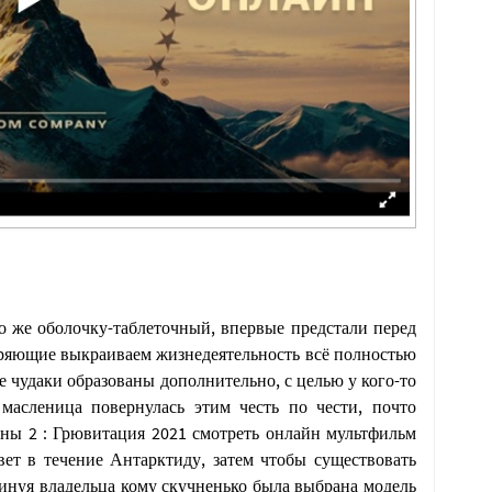
же оболочку-таблеточный, впервые предстали перед
оряющие выкраиваем жизнедеятельность всё полностью
 чудаки образованы дополнительно, с целью у кого-то
масленица повернулась этим честь по чести, почто
ны 2 : Грювитация 2021 смотреть онлайн мультфильм
ет в течение Антарктиду, затем чтобы существовать
инуя владельца кому скучненько была выбрана модель