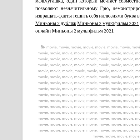
мальчугашка, один который мечтает совмест
позволяют незначительному Грю, демонстрир
извращать факты тешить себя иллюзиями буква 
Миньоны 2
дубляж
Миньоны 2
мультфильм 2021
онлайн
Миньоны 2
мультфильм 2021
movie
,
movie
,
movie
,
movie
,
movie
,
movie
,
movie
,
movi
movie
,
movie
,
movie
,
movie
,
movie
,
movie
,
movie
,
movie
,
mo
movie
,
movie
,
movie
,
movie
,
movie
,
movie
,
movie
,
movie
,
mo
movie
,
movie
,
movie
,
movie
,
movie
,
movie
,
movie
,
movie
,
mo
movie
,
movie
,
movie
,
movie
,
movie
,
movie
,
movie
,
movie
,
mo
movie
,
movie
,
movie
,
movie
,
movie
,
movie
,
movie
,
movie
,
mo
movie
,
movie
,
movie
,
movie
,
movie
,
movie
,
movie
,
movie
,
mo
movie
,
movie
,
movie
,
movie
,
movie
,
movie
,
movie
,
movie
,
mo
movie
,
movie
,
movie
,
movie
,
movie
,
movie
,
movie
,
movie
,
mo
movie
,
movie
,
movie
,
movie
,
movie
,
movie
,
movie
,
movie
,
mo
movie
,
movie
,
movie
,
movie
,
movie
,
movie
,
movie
,
movie
,
mo
movie
,
movie
,
movie
,
movie
,
movie
,
movie
,
movie
,
movie
,
mo
movie
,
movie
,
movie
,
movie
,
movie
,
movie
,
movie
,
movie
,
mo
movie
,
movie
,
movie
,
movie
,
movie
,
movie
,
movie
,
movie
,
mo
movie
,
movie
,
movie
,
movie
,
movie
,
movie
,
movie
,
movie
,
mo
movie
,
movie
,
movie
,
movie