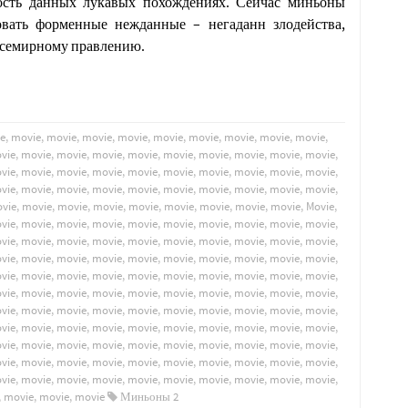
ность данных лукавых похождениях. Сейчас миньоны
овать форменные нежданные – негаданн злодейства,
всемирному правлению.
e
,
movie
,
movie
,
movie
,
movie
,
movie
,
movie
,
movie
,
movie
,
movie
,
vie
,
movie
,
movie
,
movie
,
movie
,
movie
,
movie
,
movie
,
movie
,
movie
,
vie
,
movie
,
movie
,
movie
,
movie
,
movie
,
movie
,
movie
,
movie
,
movie
,
vie
,
movie
,
movie
,
movie
,
movie
,
movie
,
movie
,
movie
,
movie
,
movie
,
vie
,
movie
,
movie
,
movie
,
movie
,
movie
,
movie
,
movie
,
movie
,
Movie
,
vie
,
movie
,
movie
,
movie
,
movie
,
movie
,
movie
,
movie
,
movie
,
movie
,
vie
,
movie
,
movie
,
movie
,
movie
,
movie
,
movie
,
movie
,
movie
,
movie
,
vie
,
movie
,
movie
,
movie
,
movie
,
movie
,
movie
,
movie
,
movie
,
movie
,
vie
,
movie
,
movie
,
movie
,
movie
,
movie
,
movie
,
movie
,
movie
,
movie
,
vie
,
movie
,
movie
,
movie
,
movie
,
movie
,
movie
,
movie
,
movie
,
movie
,
vie
,
movie
,
movie
,
movie
,
movie
,
movie
,
movie
,
movie
,
movie
,
movie
,
vie
,
movie
,
movie
,
movie
,
movie
,
movie
,
movie
,
movie
,
movie
,
movie
,
vie
,
movie
,
movie
,
movie
,
movie
,
movie
,
movie
,
movie
,
movie
,
movie
,
vie
,
movie
,
movie
,
movie
,
movie
,
movie
,
movie
,
movie
,
movie
,
movie
,
vie
,
movie
,
movie
,
movie
,
movie
,
movie
,
movie
,
movie
,
movie
,
movie
,
,
movie
,
movie
,
movie
Миньоны 2